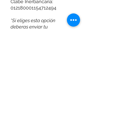
Clabe Inerbancaria:
012180001154712494
*Si eliges esta opción
deberas enviar tu
comprobante al siguiente
correo para hacerte llegar el
acceso:
direccion@aeecertificacion.co
m.mx
©2019 por A&EE Certificación
Internacional,
S.A. de C.V.
Nuestras políticas